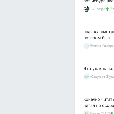
вот чебурашка
Ew- Vega
72
сначала смотре
потером был
Ляззат Омар
ЛО
Это уж как пол
Жасулан Жум
ЖЖ
Конечно читат
читал не особ
Вован *****
В*