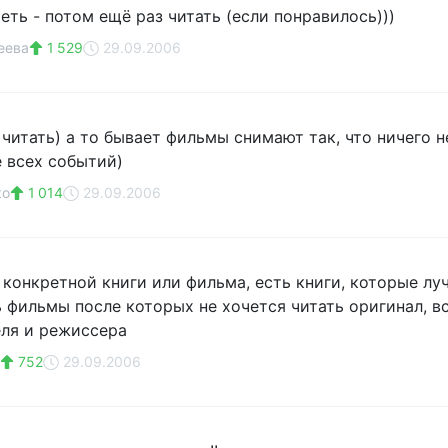
еть - потом ещё раз читать (если понравилось)))
еева
1 529
29.09.2006
читать) а то бывает фильмы снимают так, что ничего не
е всех событий)
ко
1 014
29.09.2006
 конкретной книги или фильма, есть книги, которые лу
ь фильмы после которых не хочется читать оригинал, в
еля и режиссера
752
29.09.2006