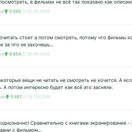
посмотреть, в фильмах не всё так показано как описан
на
9 095
29.09.2006
почитать стоит а потом смотреть, потому что фильмы 
и за что не захочешь...
ко
6 654
29.09.2006
екоторые вещи не читать не смотреть не хочется. А ес
. А потом интересно будет как всё это засняли.
ьев
5 487
29.09.2006
- однозначно! Сравнительно с книгами экранирование -
авни с фильмом...