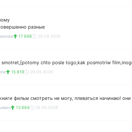
ному
совершенно разные
аинова
17 698
29.09.2006
 smotret,[potomy chto posle togo,kak posmotriw film,inogda
one
15 819
29.09.2006
 книги фильм смотреть не могу, плеваться начинаю! они
ьевич
13 694
29.09.2006