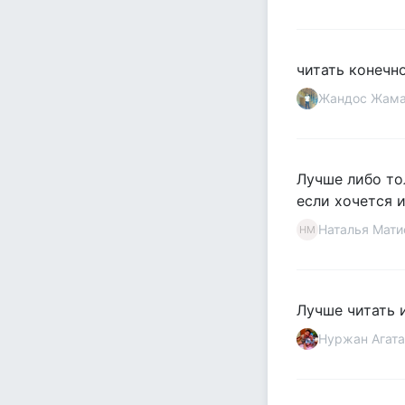
читать конечно
Жандос Жама
Лучше либо тол
если хочется и
Наталья Мати
НМ
Лучше читать 
Нуржан Агата