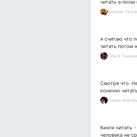
читать а поом 
Ботизат Татья
я считаю что 
читать потом н
Ольга Грицен
Смотря что. Н
конечно читать
Роман Вороб
Кинги читать 
человека не ср