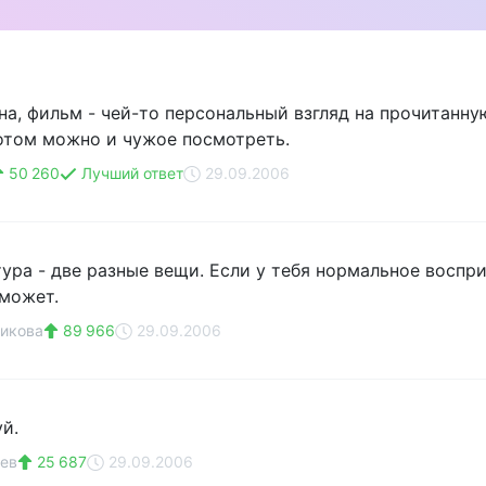
на, фильм - чей-то персональный взгляд на прочитанну
потом можно и чужое посмотреть.
50 260
Лучший ответ
29.09.2006
тура - две разные вещи. Если у тебя нормальное воспри
может.
икова
89 966
29.09.2006
й.
зев
25 687
29.09.2006