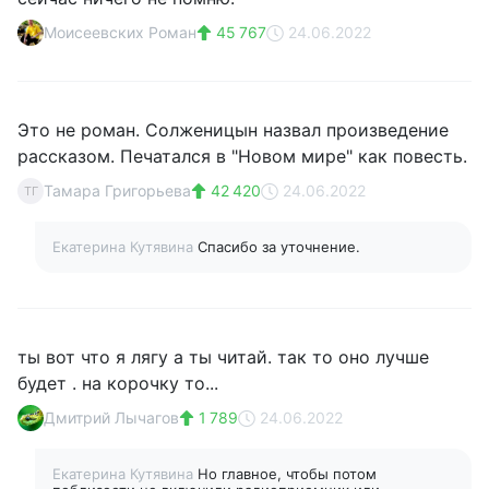
Моисеевских Роман
45 767
24.06.2022
Это не роман. Солженицын назвал произведение
рассказом. Печатался в "Новом мире" как повесть.
Тамара Григорьева
42 420
24.06.2022
ТГ
Екатерина Кутявина
Спасибо за уточнение.
ты вот что я лягу а ты читай. так то оно лучше
будет . на корочку то...
Дмитрий Лычагов
1 789
24.06.2022
Екатерина Кутявина
Но главное, чтобы потом