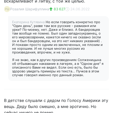
Вскармливают и Литву, с той же целью.
Розалия Шарифуллина
83 627
24.06.2022
РШ
Екатерина Кутявина
Но если говорить конкретно про
"Один день", разве там все русские - размазня или
урки? По-моему, нет. Даже и близко. А бандеровцев
там вообще не помню. Был один западноукраинец, о
его мировоззрении, кажется ничего не сказано (если
он и был бандеровцем, на это нет никаких указаний) .
И показан просто одним из заключенных, не плохим и
не хорошим. И не лучше многих русских из
произведения, впрочем, и не хуже.
Я не знаю, как в других произведениях Солженицына
об отбывающих наказание в лагерях, а в "Одном дне" я
описанного Вами не видел. Если оно есть, было бы
здорово увидеть примеры из текста... Пучков в этом
случае говорил именно про данный роман.
В детстве слушали с дедом по Голосу Америки эту
вещь. Деду было смешно, а мне эротично. Но
сейчас ничего не помню.