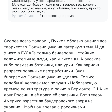
Солженицыну у него архинегативное отношение
(Александр Исаевич сам и его творчество, конечно,
очень неоднозначны, но у Гоблина, по-моему, просто
крайнее неприятие).
Рустам Ахметов
Это повесть,не роман.
Скорее всего товарищ Пучков образно оценил все
творчество Солженицына на лагерную тему. И да.
У него в ГУЛАГе только бандеровцы стойкие
положительные люди, как и литовцы. А русские
либо размазня ботаники, или урки. Как вариант
репрессированные партработники. Зная
биографию Солженицына не удивлен. Только
подобный человек мог получить Нобелевскую
премию по литературе и ранчо в Вермонте. США не
друг России, а её враги её союзники. Вот теперь
Америка взрастила бандеровского зверя на
Украине. Чтобы он воевал с россиянами.