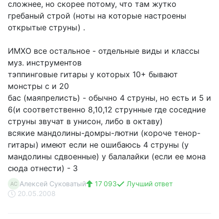
сложнее, но скорее потому, что там жутко
гребаный строй (ноты на которые настроены
открытые струны) .
ИМХО все остальное - отдельные виды и классы
муз. инструментов
тэппинговые гитары у которых 10+ бывают
монстры с и 20
бас (маяпрелисть) - обычно 4 струны, но есть и 5 и
6(и соответственно 8,10,12 струнные где соседние
струны звучат в унисон, либо в октаву)
всякие мандолины-домры-лютни (короче тенор-
гитары) имеют если не ошибаюсь 4 струны (у
мандолины сдвоенные) у балалайки (если ее мона
сюда отнести) - 3
Алексей Суковатый
17 093
Лучший ответ
АС
20.05.2008