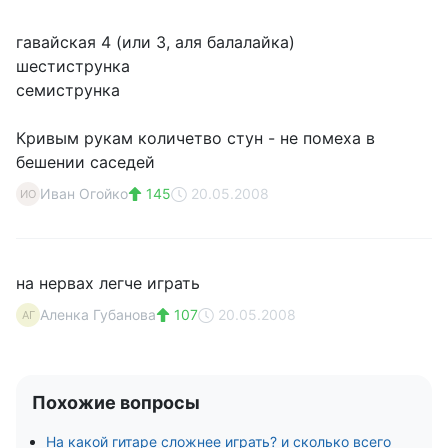
гавайская 4 (или 3, аля балалайка)
шестиструнка
семиструнка
Кривым рукам количетво стун - не помеха в
бешении саседей
Иван Огойко
145
20.05.2008
ИО
на нервах легче играть
Аленка Губанова
107
20.05.2008
АГ
Похожие вопросы
На какой гитаре сложнее играть? и сколько всего