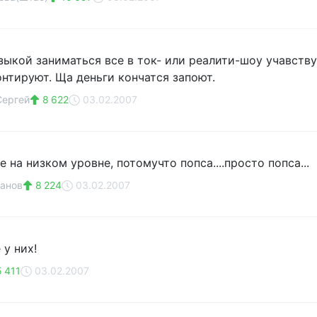
зыкой заниматься все в ток- или реалити-шоу учавству
нтируют. Ща деньги кончатся запоют.
Сергей
8 622
03.02.2007
е на низком уровне, потомучто попса....просто попса...
анов
8 224
03.02.2007
 у них!
 411
03.02.2007