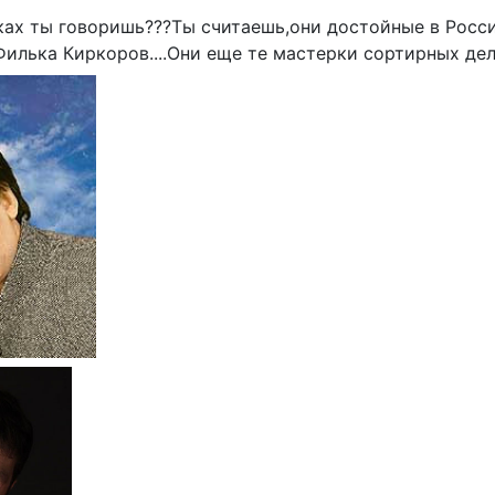
ках ты говоришь???Ты считаешь,они достойные в России
илька Киркоров....Они еще те мастерки сортирных дел.