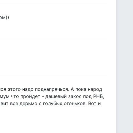
ом))
лоя этого надо поднапрячься. А пока народ
имум что пройдет - дешевый закос под РНБ,
авит все дерьмо с голубых огоньков. Вот и