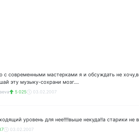
ю с современными мастерками я и обсуждать не хочу,вс
ушай эту музыку-сохрани мозг....
baeva
5 025
03.02.2007
ходящий уровень для нее!!!!выше некуда!!а старики не 
87
03.02.2007