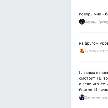
поверь мне - 
Эдуард Грищ
на другом уров
Гузель Сатта
Главные каналы
смотрит ТВ, т
а если что-то 
боятся. И пич
Зауре Айтмаг