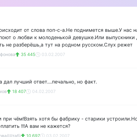
оисходит от слова поп-с-а.Не поднимется выше.У нас н
поют о любви к молоденькой девушке.Или выпускники д
оть не разберёшь,а тут на родном русском.Слух режет
афонова
35 445
03.02.2007
дал лучший ответ....печально, но факт.
мов
18 407
04.02.2007
 при чём!Взять хотя бы фабрику - старики устроили.Но
оплатить !!!А вам не кажется?
ова(Штаб)
10 697
03.02.2007