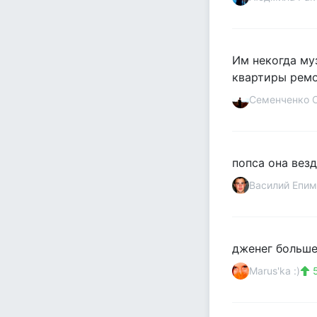
Им некогда му
квартиры ремо
Семенченко 
попса она везд
Василий Епим
дженег больше
Marus'ka :)
5