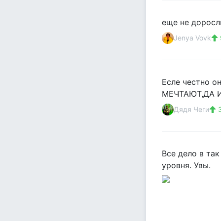
еще не доросл
Jenya Vovk
Есле честно 
МЕЧТАЮТ,ДА И
Дядя Чеги
3
Все дело в та
уровня. Увы.