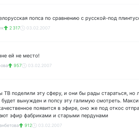
белорусская попса по сравнению с русской-под плинтус
ук
2 317
03.02.2007
не ей не место!
рова
957
03.02.2007
 ТВ поделили эту сферу, и они бы рады стараться, но 
о будет вынужден и попсу эту галимую смотреть. Макс
качественное появится в эфире, оно же под откос отпр
кают эфир фабриками и старыми пердунами
анбетова
912
03.02.2007