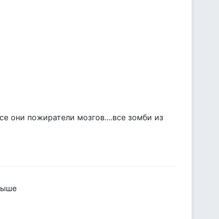
е они пожиратели мозгов....все зомби из
выше