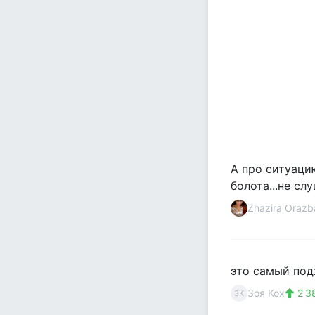
А про ситуаци
болота...не сл
Zhazira Oraz
это самый под
Зоя Кох
2 3
ЗК