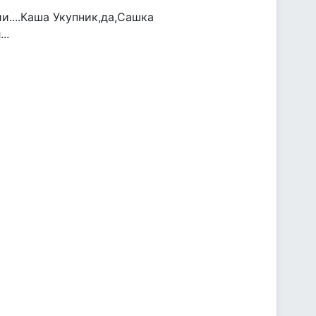
....Каша Укупник,да,Сашка
..