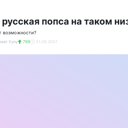
 русская попса на таком ни
т возможности?
мат Уулу
799
01.08.2007