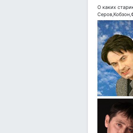
О каких стари
Серов,Кобзон,Ф