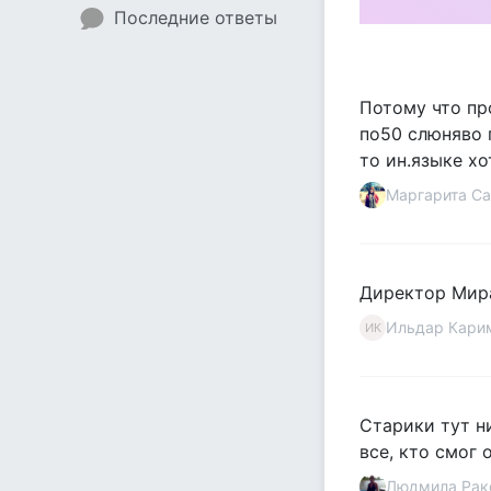
Последние ответы
Потому что пр
по50 слюняво 
то ин.языке х
Маргарита С
Директор Мира 
Ильдар Кари
ИК
Старики тут ни
все, кто смог 
Людмила Рак