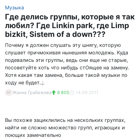
Музыка
Где делись группы, которые я так
любил? Где Linkin park, где Limp
bizkit, Sistem of a down???
Почему я должен слушать эту шнягу, которую
слушает причмокивая нынешняя молодежь. Куда
подевались эти группы, ведь они еще не старые,
посоветуйте хоть что нибудь стОящее на замену.
Хотя какая там замена, больше такой музыки по
ходу не будет..;.
Жанна Грабежева
8 805
14.09.2011
ЖГ
Вы похоже зациклились на нескольких группах,
найти не сложно множество групп, играющих и
поющих замечательно