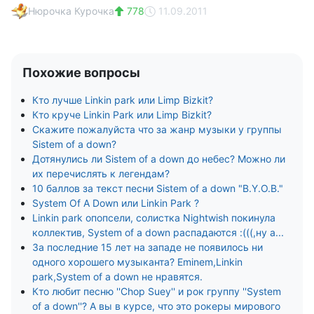
Нюрочка Курочка
778
11.09.2011
Похожие вопросы
Кто лучше Linkin park или Limp Bizkit?
Кто круче Linkin Park или Limp Bizkit?
Скажите пожалуйста что за жанр музыки у группы
Sistem of a down?
Дотянулись ли Sistem of a down до небес? Можно ли
их перечислять к легендам?
10 баллов за текст песни Sistem of a down "B.Y.O.B."
System Of A Down или Linkin Park ?
Linkin park опопсели, солистка Nightwish покинула
коллектив, System of a down распадаются :(((,ну а...
За последние 15 лет на западе не появилось ни
одного хорошего музыканта? Eminem,Linkin
park,System of a down не нравятся.
Кто любит песню ''Chop Suey'' и рок группу ''System
of a down''? A вы в курсе, что это рокеры мирового