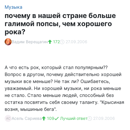
Музыка
почему в нашей стране больше
галимой попсы, чем хорошего
рока?
Вадим Верещагин
172
27.09.2006
А что есть рок, который стал популярным??
Вопрос в другом, почему действительно хорошей
музыки все меньше? Не так ли? Ошибаетесь,
уважаемый. Ни хорошей музыки, ни рока меньше
не стало. Стало меньше людей, способный без
остатка посвятить себя своему таланту. "Крысиная
возня, мышиные бега".
Асель Сариева
109
Лучший ответ
27.09.2006
АС