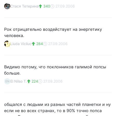
Cтася Тетерина
340
27.09.2006
Рок отрицательно воздействует на энергетику
человека.
Liuda Vicliuc
284
27.09.2006
Видимо потому, что поклонников галимой попсы
больше.
El Nilso T.
224
27.09.2006
EN
общался с людьми из разных частей планетки и ну
если не во всех странах, то в 90% точно попса