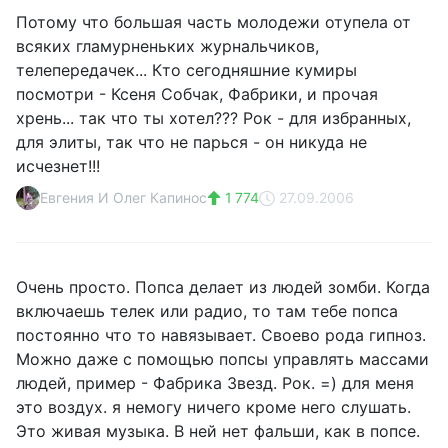
Потому что большая часть молодежи отупела от
всяких гламурненьких журнальчиков,
телепередачек... Кто сегодняшние кумиры
посмотри - Ксеня Собчак, Фабрики, и прочая
хрень... так что ты хотел??? Рок - для избранных,
для элиты, так что не парься - он никуда не
исчезнет!!!
Евгения И Олег Капинос
1 774
27.09.2006
Очень просто. Попса делает из людей зомби. Когда
включаешь телек или радио, то там тебе попса
постоянно что то навязывает. Своево рода гипноз.
Можно даже с помощью попсы управлять массами
людей, пример - Фабрика Звезд. Рок. =) для меня
это воздух. я немогу ничего кроме него слушать.
Это живая музыка. В ней нет фальши, как в попсе.