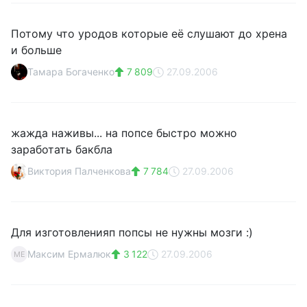
Потому что уродов которые её слушают до хрена
и больше
Тамара Богаченко
7 809
27.09.2006
жажда наживы... на попсе быстро можно
заработать бакбла
Виктория Палченкова
7 784
27.09.2006
Для изготовленияп попсы не нужны мозги :)
Максим Ермалюк
3 122
27.09.2006
МЕ