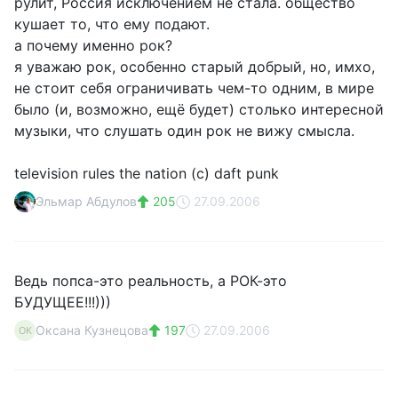
рулит, Россия исключением не стала. общество
кушает то, что ему подают.
а почему именно рок?
я уважаю рок, особенно старый добрый, но, имхо,
не стоит себя ограничивать чем-то одним, в мире
было (и, возможно, ещё будет) столько интересной
музыки, что слушать один рок не вижу смысла.
television rules the nation (c) daft punk
Эльмар Абдулов
205
27.09.2006
Ведь попса-это реальность, а РОК-это
БУДУЩЕЕ!!!)))
Оксана Кузнецова
197
27.09.2006
ОК