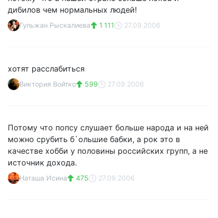
дибилов чем нормальных людей!
Гульжан Рыскалиева
1 111
27.09.2006
хотят расслабиться
Виктория Войтко
599
27.09.2006
Потому что попсу слушает больше народа и на ней
можно срубить б`ольшие бабки, а рок это в
качестве хобби у половины российских групп, а не
источник дохода.
Наташа Исина
475
27.09.2006