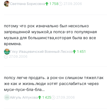
Светлана Борисовна
1 758
27.09.2006
потому что рок изначально был несколько
запрещенной музыкой,а попса-это популярная
музыка для большинства,которая была во все
времена.
Глху Ивацевичский Военный Лесхоз
1 451
27.09.2006
попсу легче продать. а рок-он слишком тяжел.так
же как и жизнь.люди хотят расслабиться через
муси-пуси-бла-бла...
Айгуль Аптукова
1 425
27.09.2006
АА