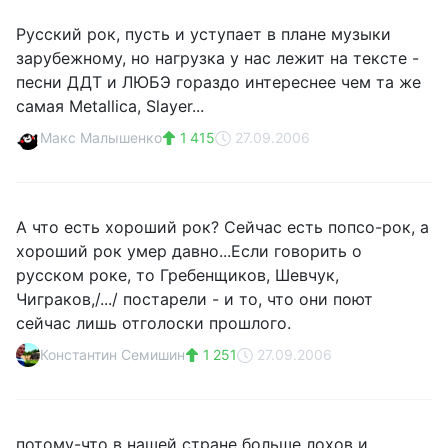
Русский рок, пусть и уступает в плане музыки
зарубежному, но нагрузка у нас лежит на тексте -
песни ДДТ и ЛЮБЭ гораздо интереснее чем та же
самая Metallica, Slayer...
Макс Малышенко
1 415
27.09.2006
А что есть хороший рок? Сейчас есть попсо-рок, а
хороший рок умер давно...Если говорить о
русском роке, то Гребенщиков, Шевчук,
Чиграков,/.../ постарели - и то, что они поют
сейчас лишь отголоски прошлого.
Константин Семишин
1 251
27.09.2006
потому-что в нашей стране больше лохов и