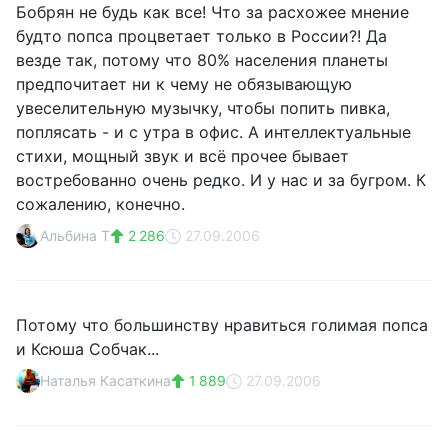
Бобрян не будь как все! Что за расхожее мнение
будто попса процветает только в России?! Да
везде так, потому что 80% населения планеты
предпочитает ни к чему не обязывающую
увеселительную музычку, чтобы попить пивка,
поплясать - и с утра в офис. А интеллектуальные
стихи, мощный звук и всё прочее бывает
востребованно очень редко. И у нас и за бугром. К
сожалению, конечно.
Альбина Т
2 286
27.09.2006
Потому что большинству нравиться голимая попса
и Ксюша Собчак...
Наталья Касаткина
1 889
27.09.2006