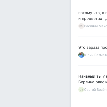
потому что, к
и процветает
Василий Мак
ВМ
Это зараза про
Юрий Размет
Наивный ты у 
Берлина раком.
Сергей Весёл
СВ