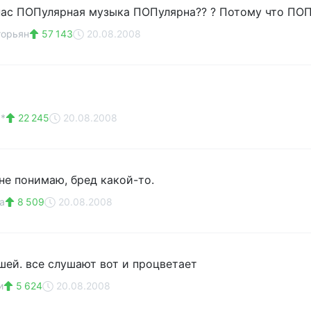
у нас ПОПулярная музыка ПОПулярна?? ? Потому что ПОП
горьян
57 143
20.08.2008
**
22 245
20.08.2008
не понимаю, бред какой-то.
а
8 509
20.08.2008
ашей. все слушают вот и процветает
и
5 624
20.08.2008