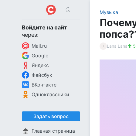
Музыка
Почему
Войдите на сайт
попса?
через:
Mail.ru
Lana Lana
5
LL
Google
Яндекс
Фейсбук
ВКонтакте
Одноклассники
Задать вопрос
Главная страница