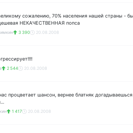
 великому сожалению, 70% населения нашей страны - 
 дешевая НЕКАЧЕСТВЕННАЯ попса
симкин
3 390
20.08.2008
грессирует!!!!
а
2 544
20.08.2008
нас процветает шансон, вернее блатняк догадываешься
..
кин
1 417
20.08.2008