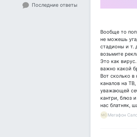
Последние ответы
Вообще то попс
не можешь угад
стадионы и т. 
возьмите рекл
Это как вирус.
важно какой бр
Вот сколько в
каналов на ТВ
уважающей себя
кантри, блюз и
нас блатняк, ш
Мегафон Сал
МС