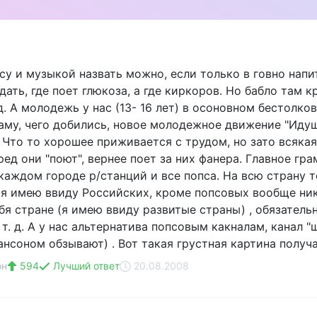
у и музыкой назвать можно, если только в говно напит
ать, где поет глюкоза, а где киркоров. Но бабло там 
д. А молодежь у нас (13- 16 лет) в осоновном бестолков
аму, чего добились, новое молодежное движение "Идущие
 Что то хорошее приживается с трудом, но зато всякая
ед они "поют", вернее поет за них фанера. Главное гр
 каждом городе р/станций и все попса. На всю страну 
, я имею ввиду Российских, кроме попсовых вообще ник
 стране (я имею ввиду развитые страны) , обязательно
 т. д. А у нас альтернатива попсовым какналам, канал 
ансоном обзывают) . Вот такая грустная картина получа
он
594
Лучший ответ
20.08.2008