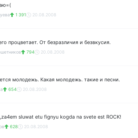
аю=(
уева
1 391
20.08.2008
го процветает. От безразличия и безвкусия.
ешетников
794
20.08.2008
ется молодежь. Какая молодежь. такие и песни.
ва
654
20.08.2008
u,za4em sluwat etu fignyu kogda na svete est ROCK!
ов
628
20.08.2008