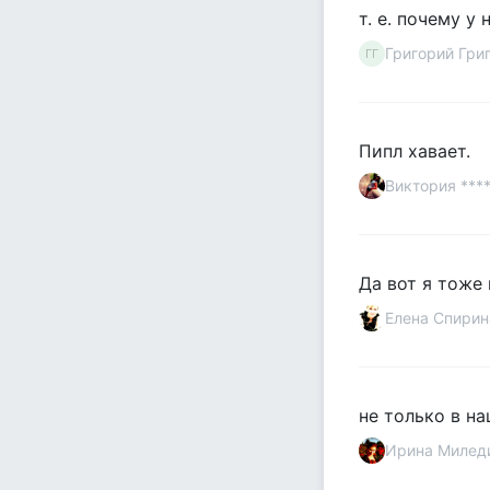
т. е. почему 
Григорий Гри
ГГ
Пипл хавает.
Виктория ***
Да вот я тоже 
Елена Спирин
не только в н
Ирина Милед