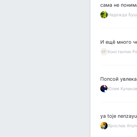
сама не поним
Надежда Буш
И ещё много че
Константин Р
КР
Попсой увлека
Юлия Кулако
ya toje nenzay
Ярослав Апул