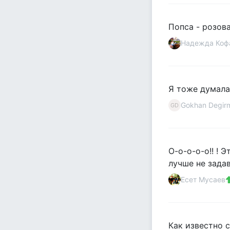
Попса - розова
Надежда Коф
Я тоже думала
Gokhan Degir
GD
О-о-о-о-о!! ! 
лучше не зада
Есет Мусаев
Как известно 