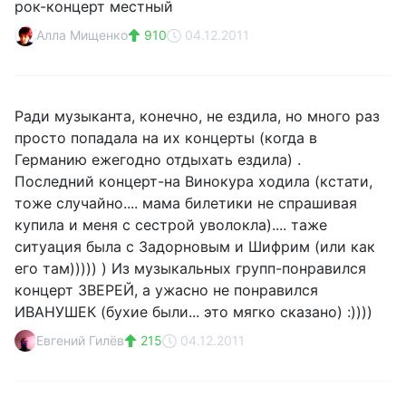
рок-концерт местный
Алла Мищенко
910
04.12.2011
Ради музыканта, конечно, не ездила, но много раз
просто попадала на их концерты (когда в
Германию ежегодно отдыхать ездила) .
Последний концерт-на Винокура ходила (кстати,
тоже случайно.... мама билетики не спрашивая
купила и меня с сестрой уволокла).... таже
ситуация была с Задорновым и Шифрим (или как
его там))))) ) Из музыкальных групп-понравился
концерт ЗВЕРЕЙ, а ужасно не понравился
ИВАНУШЕК (бухие были... это мягко сказано) :))))
Евгений Гилёв
215
04.12.2011