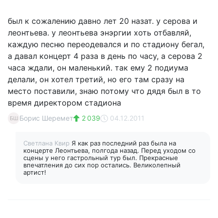
был к сожалению давно лет 20 назат. у серова и
леонтьева. у леонтьева энэргии хоть отбавляй,
каждую песню переодевался и по стадиону бегал,
а давал концерт 4 раза в день по часу, а серова 2
часа ждали, он маленький. так ему 2 подиума
делали, он хотел третий, но его там сразу на
место поставили, знаю потому что дядя был в то
время директором стадиона
Борис Шеремет
2 039
04.12.2011
БШ
Светлана Квир
Я как раз последний раз была на
концерте Леонтьева, полгода назад. Перед уходом со
сцены у него гастрольный тур был. Прекрасные
впечатления до сих пор остались. Великолепный
артист!