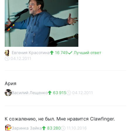
Евгения Красотина
16 749
Лучший ответ
04.12.2011
Ария
Василий Лещенко
63 915
04.12.2011
К сожалению, не был. Мне нравится Clawfinger.
Заринка Зайка
83 280
11.10.2016