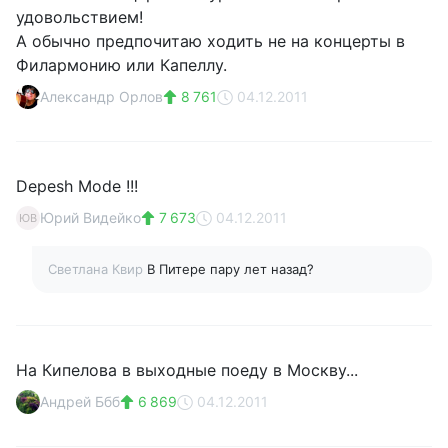
удовольствием!
А обычно предпочитаю ходить не на концерты в
Филармонию или Капеллу.
Александр Орлов
8 761
04.12.2011
Depesh Mode !!!
Юрий Видейко
7 673
04.12.2011
ЮВ
Светлана Квир
В Питере пару лет назад?
На Кипелова в выходные поеду в Москву...
Андрей Ббб
6 869
04.12.2011