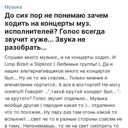
Музыка
До сих пор не понимаю зачем
ходить на концерты муз.
исполнителей? Голос всегда
звучит хуже... Звука не
разобрать...
Слушаю много музыки., и на концерты ходил.. И
Limp Bizkit и Slipknot ( Любимые группы! ). Да и
наших альтернативщиков много на концертах
был.... Ну не то же совсем... Только мнение и
впечатление портится.. А все в восторге!!! Не могу
понять!!! Говорят ..."..такой крутой концерт был... "..
че крутого? Голос звучит отдельно... Музыка
вообще другая ( пародия какая то )... отдаленно
что то похожее.. Ну пару раз там огонь какой то
вспыхнет ...свет че то в разные стороны совсем не
в тему.. Непонемаешь.. то ли на свет смотреть то