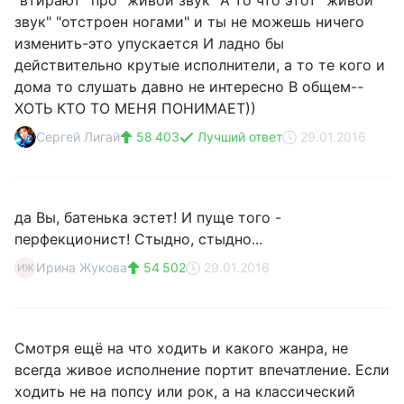
"втирают" про "живой звук" А то что этот "живой
звук" "отстроен ногами" и ты не можешь ничего
изменить-это упускается И ладно бы
действительно крутые исполнители, а то те кого и
дома то слушать давно не интересно В общем--
ХОТЬ КТО ТО МЕНЯ ПОНИМАЕТ))
Сергей Лигай
58 403
Лучший ответ
29.01.2016
да Вы, батенька эстет! И пуще того -
перфекционист! Стыдно, стыдно...
Иринa Жуковa
54 502
29.01.2016
ИЖ
Смотря ещё на что ходить и какого жанра, не
всегда живое исполнение портит впечатление. Если
ходить не на попсу или рок, а на классический