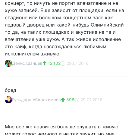
концерт, то ничуть не портит впечатление и не
хуже записей. Еще зависит от площадки, если на
стадионе или большом концертном зале как
ледовый дворец или какой-нибудь Олимпийский
то да, на таких площадках и акустика не та и
впечатление уже хуже. А так живое исполнение
это кайф, когда наслаждаешься любимым
исполнителем вживую
Денис Шанцев
12 102
29.01.2016
бред
Гульдара Абдрахимова
596
29.01.2016
Мне все же нравится больше слушать в живую,
может голос немного и не так звучит, но мне