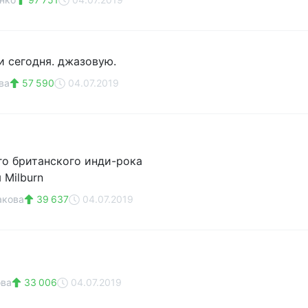
и сегодня. джазовую.
ва
57 590
04.07.2019
о британского инди-рока
 Milburn
акова
39 637
04.07.2019
ова
33 006
04.07.2019