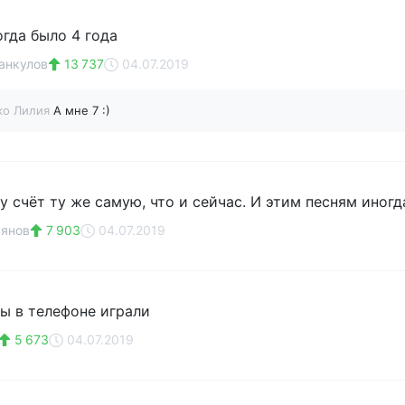
огда было 4 года
анкулов
13 737
04.07.2019
ко Лилия
А мне 7 :)
 счёт ту же самую, что и сейчас. И этим песням иногд
ьянов
7 903
04.07.2019
ы в телефоне играли
5 673
04.07.2019