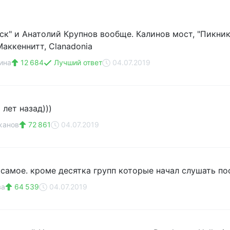
к" и Анатолий Крупнов вообще. Калинов мост, "Пикник"
аккеннитт, Clanadonia
ина
12 684
Лучший ответ
04.07.2019
 лет назад)))
жанов
72 861
04.07.2019
 самое. кроме десятка групп которые начал слушать по
ва
64 539
04.07.2019