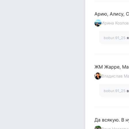
Арию, Алису, 
Ирина Козлов
bobur.91_25
я
ЖМ Жарре, Май
Владислав М
bobur.91_25
в
Да всякую. В 
Ваня Нестере