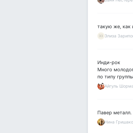
такую же, как 
Элиза Зарипо
ЭЗ
Инди-рок
Много молодог
по типу группы
Айгуль Шорм
Павер металл.
Нина Гришак