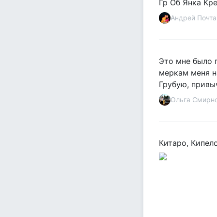
Гр Об Янка Кр
Андрей Почта
Это мне было г
меркам меня н
Грубую, привы
Ольга Смирн
Китаро, Кипело