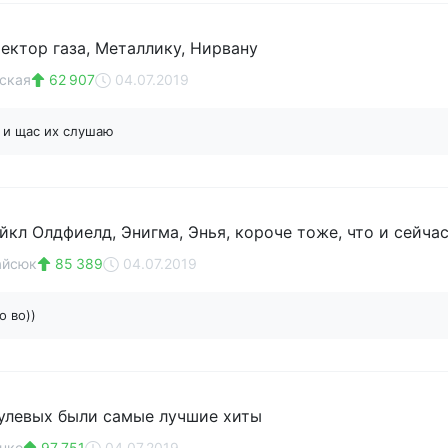
Сектор газа, Металлику, Нирвану
ская
62 907
04.07.2019
 и щас их слушаю
кл Олдфиелд, Энигма, Энья, короче тоже, что и сейчас
айсюк
85 389
04.07.2019
о во))
нулевых были самые лучшие хиты
нко
97 751
04.07.2019