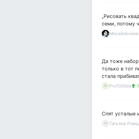
„Рисовать квад
семи, потому ч
Михайлюченк
Да тоже набор
только в тот п
стала прибиват
Pro100Ilda
1
Pr
Спят усталые 
Татьяна Рома
ТР