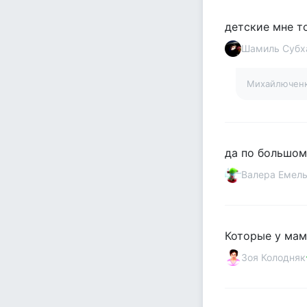
детские мне т
Шамиль Субх
Михайлючен
да по большому
Валера Емел
Которые у мам
Зоя Колодняк