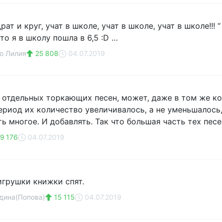
рат и круг, учат в школе, учат в школе, учат в школе!!! 
то я в школу пошла в 6,5 :D …
о Лилия
25 808
04.07.2019
 отдельных торкающих песен, может, даже в том же кол
ериод их количество увеличивалось, а не уменьшалось,
ь многое. И добавлять. Так что большая часть тех песе
9 176
04.07.2019
игрушки книжки спят.
дина(Попова)
15 115
04.07.2019