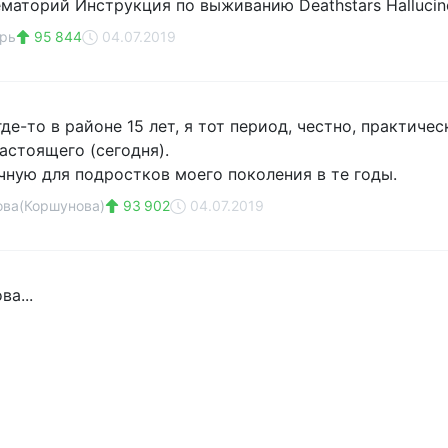
ематорий Инструкция по выживанию Deathstars Halluci
рь
95 844
04.07.2019
де-то в районе 15 лет, я тот период, честно, практичес
астоящего (сегодня).
чную для подростков моего поколения в те годы.
ова(Коршунова)
93 902
04.07.2019
ва...