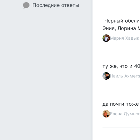
Последние ответы
"Черный обелис
Эния, Лорина М
Мария Хадык
ту же, что и 40
Наиль Ахмет
да почти тоже
Елена Думно