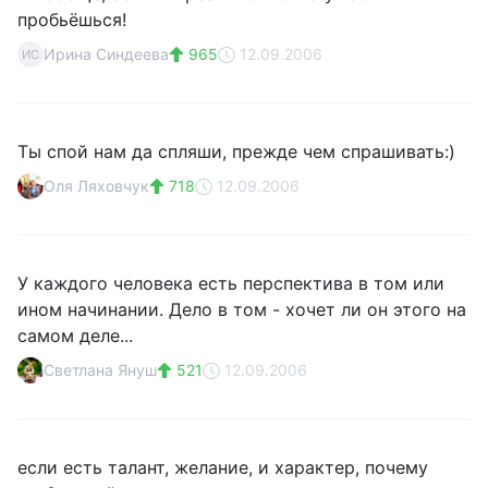
пробьёшься!
Ирина Синдеева
965
12.09.2006
ИС
Ты спой нам да спляши, прежде чем спрашивать:)
Оля Ляховчук
718
12.09.2006
У каждого человека есть перспектива в том или
ином начинании. Дело в том - хочет ли он этого на
самом деле...
Светлана Януш
521
12.09.2006
если есть талант, желание, и характер, почему