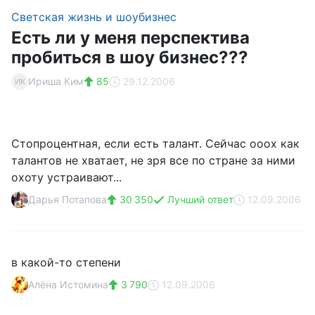
Светская жизнь и шоубизнес
Есть ли у меня перспектива
пробиться в шоу бизнес???
Ириша Ким
85
29.12.2006
ИК
Стопроцентная, если есть талант. Сейчас ооох как
талантов не хватает, не зря все по стране за ними
охоту устраивают...
Дарья Потапова
30 350
Лучший ответ
12.09.2006
в какой-то степени
Алёна Истомина
3 790
12.09.2006