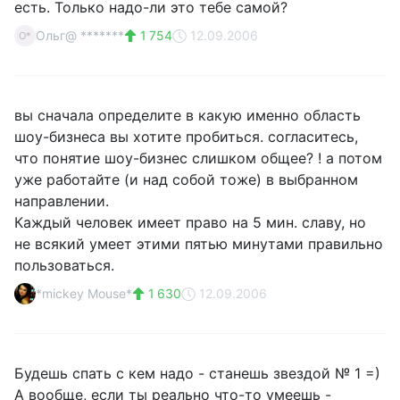
есть. Только надо-ли это тебе самой?
Ольг@ *******
1 754
12.09.2006
О*
вы сначала определите в какую именно область
шоу-бизнеса вы хотите пробиться. согласитесь,
что понятие шоу-бизнес слишком общее? ! а потом
уже работайте (и над собой тоже) в выбранном
направлении.
Каждый человек имеет право на 5 мин. славу, но
не всякий умеет этими пятью минутами правильно
пользоваться.
*mickey Mouse*
1 630
12.09.2006
Будешь спать с кем надо - станешь звездой № 1 =)
А вообще, если ты реально что-то умеешь -