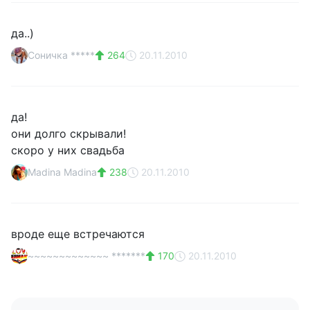
да..)
Соничка *****
264
20.11.2010
да!
они долго скрывали!
скоро у них свадьба
Madina Madina
238
20.11.2010
вроде еще встречаются
~~~~~~~~~~~~~ *******
170
20.11.2010