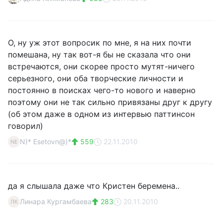
О, ну уж этот вопросик по мне, я на них почти
помешана, ну так вот-я бы не сказала что они
встречаются, они скорее просто мутят-ничего
серьезного, они оба творческие личности и
постоянно в поисках чего-то нового и наверно
поэтому они не так сильно привязаны друг к другу
(об этом даже в одном из интервью паттинсон
говорил)
N)* Esetovn@)*
559
22.11.2010
NE
да я слышала даже что Кристен беремена..
Линара Кургамбаева
283
20.11.2010
ЛК