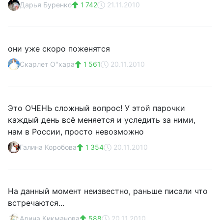
Дарья Буренко
1 742
21.11.2010
они уже скоро поженятся
Скарлет О"хара
1 561
20.11.2010
Это ОЧЕНЬ сложный вопрос! У этой парочки
каждый день всё меняется и уследить за ними,
нам в России, просто невозможно
Галина Коробова
1 354
20.11.2010
На данный момент неизвестно, раньше писали что
встречаются...
Адина Кикманова
588
20.11.2010