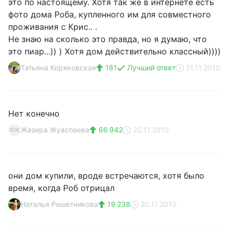
это по настоящему. Хотя так же в интернете есть
фото дома Роба, купленного им для совместного
проживания с Крис.. .
Не знаю на сколько это правда, но я думаю, что
это пиар...)) ) Хотя дом действительно классный))))
Татьяна Коряковская
181
Лучший ответ
21.11.2010
Нет конечно
Жазира Жуаспаева
66 942
20.11.2010
ЖЖ
они дом купили, вроде встречаются, хотя было
время, когда Роб отрицал
Наталья Решетникова
19 238
20.11.2010