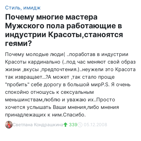
Стиль, имидж
Почему многие мастера
Мужского пола работающие в
индустрии Красоты,станоятся
геями?
Почему молодые люди( ..поработав в индустрии
Красоты кардинально (..под час меняют свой образ
жизни ,вкусы ,предпочтения.)..неужели это Красота
так извращает...?А может ,так стало проще
"пробить" себе дорогу в большой мирP.S. Я очень
спокойно отношусь к сексуальным
меньшинствам,люблю и уважаю их..Просто
хочется услышать Ваши мнения,либо мнения
принадлежащих к ним.Спасибо.
Светлана Кондрашкина
339
05.12.2008