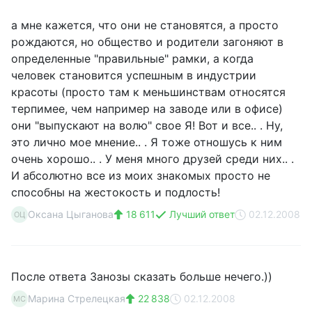
а мне кажется, что они не становятся, а просто
рождаются, но общество и родители загоняют в
определенные "правильные" рамки, а когда
человек становится успешным в индустрии
красоты (просто там к меньшинствам относятся
терпимее, чем например на заводе или в офисе)
они "выпускают на волю" свое Я! Вот и все.. . Ну,
это лично мое мнение.. . Я тоже отношусь к ним
очень хорошо.. . У меня много друзей среди них.. .
И абсолютно все из моих знакомых просто не
способны на жестокость и подлость!
Оксана Цыганова
18 611
Лучший ответ
02.12.2008
ОЦ
После ответа Занозы сказать больше нечего.))
Марина Стрелецкая
22 838
02.12.2008
МС