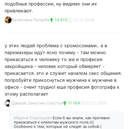
подобные профессии, ну видимо они их
привлекают.
Валентина Потерба
13 615
02.12.2008
у этих людей проблема с хромосомами.. а в
паркмахеры идут ясно почему - там можно
прикасаться к человеку то же и професия
закройщика - человек который обмеряет -
прикасается. это и служит началом секс общения.
попробуйте прикоснуться мужчина к мужчине в
офисе - очент трудно! еще професия фотографа к
этому располагает
Даваай Замутим Счастье
11 164
02.12.2008
Марина Стрелецкая
Если б вы знали, как противно
прикасаться к клиентам мужского пола.(((
Особенно к тем, которые не следят за собой.(