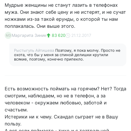
Мудрые женщины не станут лазить в телефонах
мужа. Они знают себе цену и не истерят, и не сучат
ножками из-за такой ерунды, о которой ты нам
поплакалась. Они выше этого.
Маргарита Зиник
83 620
21.12.2017
МЗ
Рыстыгуль Айтишева
Поэтому, я пока молчу. Просто не
охота, что бы у меня за спиной делишки крутили
всякие, поэтому, конечно припекло.
Есть возможность поймать на горячем? Нет? Тогда
смотрим, наблюдаем, но не в телефон, а за
человеком - окружаем любовью, заботой и
счастьем.
Истерики ни к чему. Скандал сыграет не в Вашу
пользу.
А вот если поймаете - тихо и с театральной