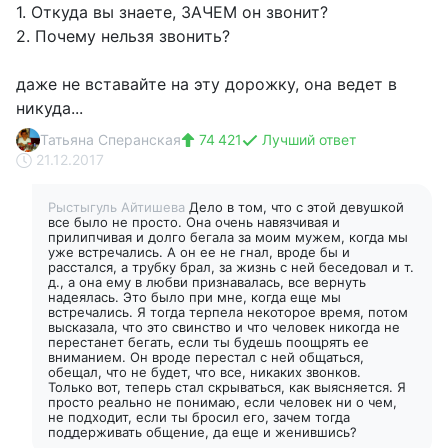
1. Откуда вы знаете, ЗАЧЕМ он звонит?
2. Почему нельзя звонить?
даже не вставайте на эту дорожку, она ведет в
никуда...
Татьяна Сперанская
74 421
Лучший ответ
21.12.2017
Рыстыгуль Айтишева
Дело в том, что с этой девушкой
все было не просто. Она очень навязчивая и
прилипчивая и долго бегала за моим мужем, когда мы
уже встречались. А он ее не гнал, вроде бы и
расстался, а трубку брал, за жизнь с ней беседовал и т.
д., а она ему в любви признавалась, все вернуть
надеялась. Это было при мне, когда еще мы
встречались. Я тогда терпела некоторое время, потом
высказала, что это свинство и что человек никогда не
перестанет бегать, если ты будешь поощрять ее
вниманием. Он вроде перестал с ней общаться,
обещал, что не будет, что все, никаких звонков.
Только вот, теперь стал скрываться, как выясняется. Я
просто реально не понимаю, если человек ни о чем,
не подходит, если ты бросил его, зачем тогда
поддерживать общение, да еще и женившись?