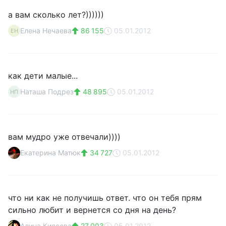
а вам сколько лет?))))))
Елена Нечаева
86 155
05.01.2012
ЕН
как дети малые...
Наташа Подрез
48 895
05.01.2012
НП
вам мудро уже отвечали))))
Екатерина Матюк
34 727
05.01.2012
что ни как не получишь ответ. что он тебя прям
сильно любит и вернется со дня на день?
Алина Киясова
27 003
05.01.2012