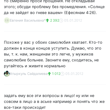
то смиренно проси прощения. Не откладывай
этого; обсуди проблему без промедления. «Солнце
да не зайдет во гневе вашем» (Ефесянам 4:26).
Евгения Васильевна*
2 392
05.01.2012
ЕВ
Похоже у вас у обоих самолюбия хватает. Кто-то
должен в конце концов уступить. Думаю, что это
вы, т. к. нам, женщинам это легче, у мужиков
самолюбие больнее. Звоните ему, сходитесь, не
ругайтесь и живите нормально
Атыркуль Сайдалиева
1 012
05.01.2012
задать ему все эти вопросы в лицо! ну или не
совсем в лицо а в аське например и понять что же
все-таки происходит