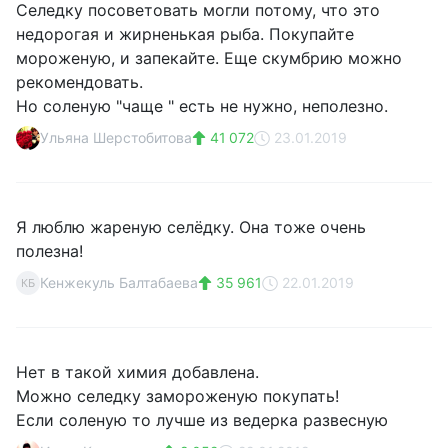
Селедку посоветовать могли потому, что это
недорогая и жирненькая рыба. Покупайте
мороженую, и запекайте. Еще скумбрию можно
рекомендовать.
Но соленую "чаще " есть не нужно, неполезно.
Ульяна Шерстобитова
41 072
23.01.2019
Я люблю жареную селёдку. Она тоже очень
полезна!
Кенжекуль Балтабаева
35 961
22.01.2019
КБ
Нет в такой химия добавлена.
Можно селедку замороженую покупать!
Если соленую то лучше из ведерка развесную