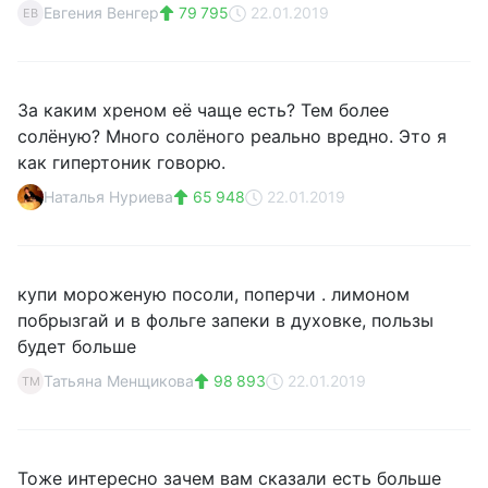
Евгения Венгер
79 795
22.01.2019
ЕВ
За каким хреном её чаще есть? Тем более
солёную? Много солёного реально вредно. Это я
как гипертоник говорю.
Наталья Нуриева
65 948
22.01.2019
купи мороженую посоли, поперчи . лимоном
побрызгай и в фольге запеки в духовке, пользы
будет больше
Татьяна Менщикова
98 893
22.01.2019
ТМ
Тоже интересно зачем вам сказали есть больше