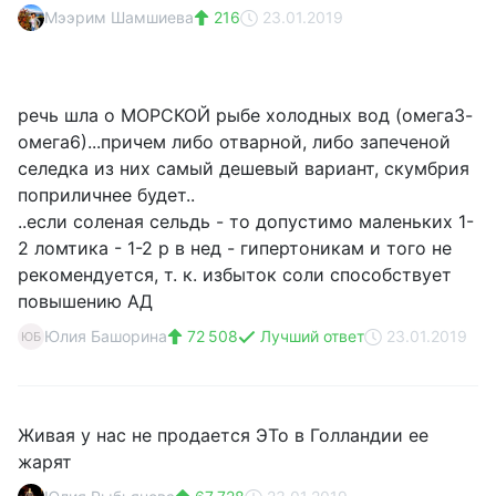
Мээрим Шамшиева
216
23.01.2019
речь шла о МОРСКОЙ рыбе холодных вод (омега3-
омега6)...причем либо отварной, либо запеченой
селедка из них самый дешевый вариант, скумбрия
поприличнее будет..
..если соленая сельдь - то допустимо маленьких 1-
2 ломтика - 1-2 р в нед - гипертоникам и того не
рекомендуется, т. к. избыток соли способствует
повышению АД
Юлия Башорина
72 508
Лучший ответ
23.01.2019
ЮБ
Живая у нас не продается ЭТо в Голландии ее
жарят