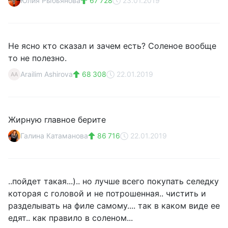
Юлия Рыбьянова
67 728
23.01.2019
Не ясно кто сказал и зачем есть? Соленое вообще
то не полезно.
Arailim Ashirova
68 308
22.01.2019
AA
Жирную главное берите
Галина Катаманова
86 716
22.01.2019
..пойдет такая...).. но лучше всего покупать селедку
которая с головой и не потрошенная.. чистить и
разделывать на филе самому.... так в каком виде ее
едят.. как правило в соленом...