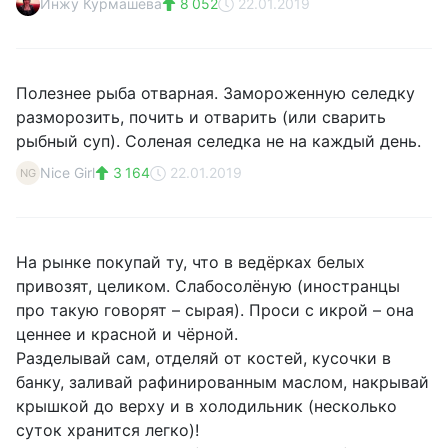
Инжу Курмашева
8 052
22.01.2019
Полезнее рыба отварная. Замороженную селедку
разморозить, почить и отварить (или сварить
рыбный суп). Соленая селедка не на каждый день.
Nice Girl
3 164
22.01.2019
NG
На рынке покупай ту, что в ведёрках белых
привозят, целиком. Слабосолёную (иностранцы
про такую говорят – сырая). Проси с икрой – она
ценнее и красной и чёрной.
Разделывай сам, отделяй от костей, кусочки в
банку, заливай рафинированным маслом, накрывай
крышкой до верху и в холодильник (несколько
суток хранится легко)!