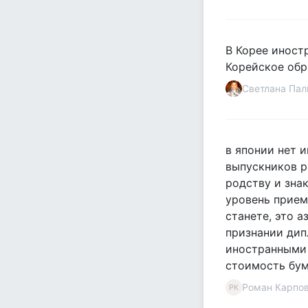
В Корее иност
Корейское обр
Светлана Пал
в японии нет 
выпускников р
родству и зна
уровень прием
станете, это 
признании дип
иностранными 
стоимость бум
Роман Карпо
РК