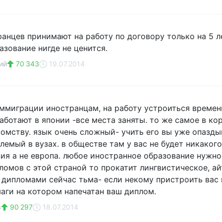
ранцев принимают на работу по договору только на 5 ле
азование нигде не ценится.
ий
70 343
19.07.2014
иммиграции иностранцам, на работу устроиться времен
аботают в японии -все места заняты. то же самое в ко
комству. язык очень сложный- учить его вы уже опаздыв
лемый в вузах. в обществе там у вас не будет никаког
азия а не европа. любое иностранное образование нужно
ломов с этой страной то прокатит лингвистическое, ай
дипломами сейчас тьма- если некому пристроить вас 
аги на котором напечатан ваш диплом.
в
90 297
18.07.2014