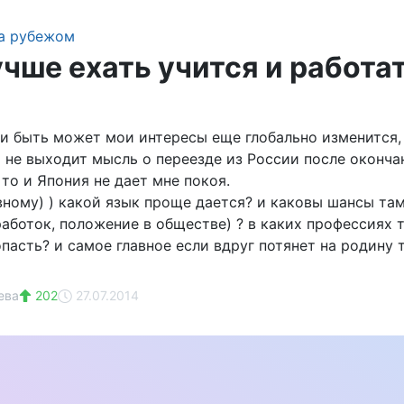
а рубежом
учше ехать учится и работа
 и быть может мои интересы еще глобально изменится, 
ы не выходит мысль о переезде из России после оконч
то и Япония не дает мне покоя.
вному) ) какой язык проще дается? и каковы шансы там
работок, положение в обществе) ? в каких профессиях 
опасть? и самое главное если вдруг потянет на родину 
ева
202
27.07.2014