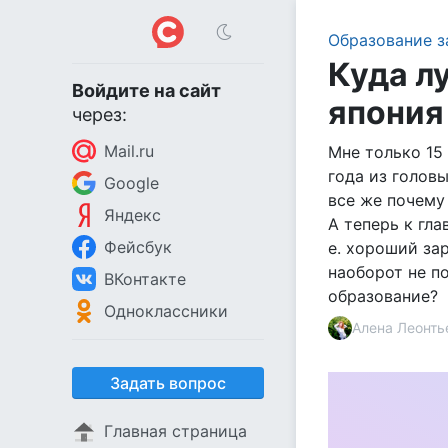
Образование з
Куда л
Войдите на сайт
япония
через:
Mail.ru
Мне только 15
года из голов
Google
все же почему 
Яндекс
А теперь к гла
Фейсбук
е. хороший за
наоборот не п
ВКонтакте
образование?
Одноклассники
Алена Леонть
Задать вопрос
Главная страница