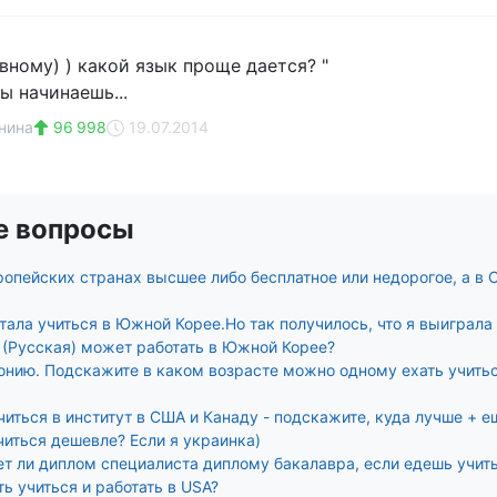
авному) ) какой язык проще дается? "
ты начинаешь...
нина
96 998
19.07.2014
е вопросы
ропейских странах высшее либо бесплатное или недорогое, а в 
тала учиться в Южной Корее.Но так получилось, что я выиграла
 (Русская) может работать в Южной Корее?
понию. Подскажите в каком возрасте можно одному ехать учитьс
читься в институт в США и Канаду - подскажите, куда лучше + 
читься дешевле? Если я украинка)
ет ли диплом специалиста диплому бакалавра, если едешь учит
ь учиться и работать в USA?