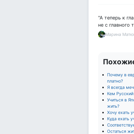
"А теперь к гл
не с главного 
Марина Матю
Похожи
Почему в ев
платно?
Я всегда меч
Кем Русский
Учиться в Я
жить?
Хочу ехать у
Куда ехать у
Соответству
Остаться жит