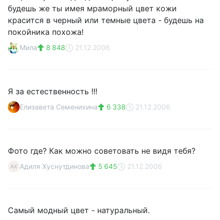
будешь же ты имея мраморный цвет кожи
красится в черный или темные цвета - будешь на
покойника похожа!
Мила
8 848
21.12.2006
Я за естественность !!!
Елизавета Семенихина
6 338
21.12.2006
Фото где? Как можно советовать не видя тебя?
Адиля Хуснутдинова
5 645
21.12.2006
АХ
Самый модный цвет - натуральный.