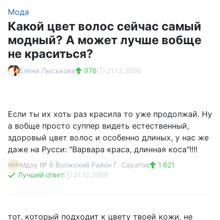
Мода
Какой цвет волос сейчас самый
модный? А может лучше вобще
не краситься?
Елена Лыськова
976
21.12.2006
Если ты их хоть раз красила то уже продолжай. Ну
а вобще просто суппер видеть естественный,
здоровый цвет волос и особенно длиных, у нас же
даже на Русси: "Варвара краса, длинная коса"!!!!
Мдоу № 6 Волжский Район Г. Саратов
1 621
М№
Лучший ответ
21.12.2006
тот, который подходит к цвету твоей кожи. не