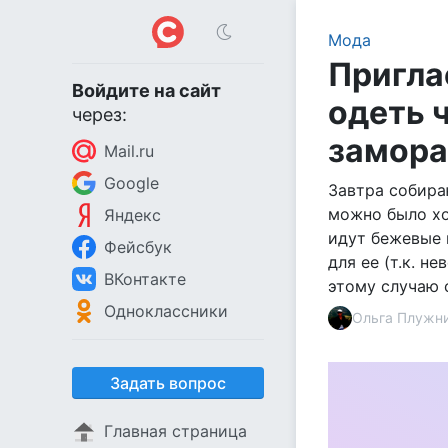
Мода
Пригла
Войдите на сайт
одеть 
через:
замор
Mail.ru
Google
Завтра собира
можно было хо
Яндекс
идут бежевые и
Фейсбук
для ее (т.к. н
ВКонтакте
этому случаю 
Одноклассники
Ольга Плужн
Задать вопрос
Главная страница