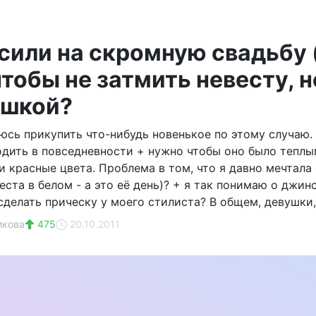
сили на скромную свадьбу (
чтобы не затмить невесту, н
ашкой?
юсь прикупить что-нибудь новенькое по этому случаю. 
дить в повседневности + нужно чтобы оно было теплы
 красные цвета. Проблема в том, что я давно мечтала 
евеста в белом - а это её день)? + я так понимаю о джи
сделать прическу у моего стилиста? В общем, девушки,
икова
475
20.10.2011