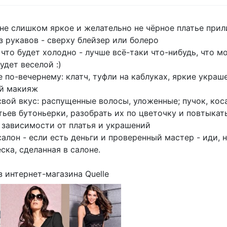
 не слишком яркое и желательно не чёрное платье прил
з рукавов - сверху блейзер или болеро
что будет холодно - лучше всё-таки что-нибудь, что м
удет веселой :)
 по-вечернему: клатч, туфли на каблуках, яркие украше
ий макияж
 свой вкус: распущенные волосы, уложенные; пучок, ко
ьев бутоньерки, разобрать их по цветочку и повтыкать
в зависимости от платья и украшений
салон - если есть деньги и проверенный мастер - иди, 
ска, сделанная в салоне.
з интернет-магазина Quelle