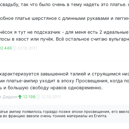
вадьбу, так что было очень в тему надеть это платье. 
добное платье шерстяное с длинными рукавами и легги
чёсок я тут не подсказчик - для меня есть 2 идеальные
лосы в хвост или пучёк. Всё остальное считаю вульгар
2 446
12.10.2011
характеризуется завышенной талией и струящимся н
и платье-ампир уходит в эпоху Просвещения, когда 
ь и большую свободу нравов одновременно.
я Дидрих
12 198
12.10.2011
атье ампир появилось гораздо позже эпохи просвещения, его вве
да во францию ввезли очень тонкие материалы из Египта.