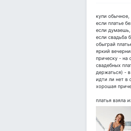
купи обычное,
если платье бе
если думаешь, 
если свадьба б
обыграй платье
яркий вечерн
прическу - на
свадебных плат
держаться) - 
идти ли нет в 
хорошая приче
платья взяла и