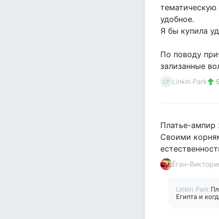
тематическую с
удобное.
Я бы купила у
По поводу при
зализанные во
Linkin Park
9
LP
Платье-ампир 
Своими корням
естественност
Ёган-Виктори
Linkin Park
Пл
Египта и ког