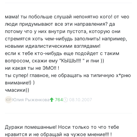
мама! ты побольше слушай непонятно кого! от чео
люди придумывают все эти направления? да
потому что у них внутри пустота, которую они
стремятся хоть чем-нибудь заполнить! например,
новыми идиалистическими взглядами!
если к тебе кто-нибудь еще подойдет с таким
вопросом, скажи ему "КЫШЬ!!!! " и пни ))
ни какая ты не ЭМО!! !
ты супер! главное, не обращать на типичную х*рню
внимание!) )
чмасики))
Юлия Рыженкова
764
08.10.2007
ЮР
Дураки помешанные! Носи только то что тебе
нравится и не обращай на чужое мнение!!! !