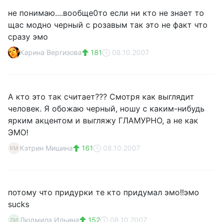
не понимаю....вообще0то если ни кто не знает то
щас модно черный с розавым так это не факт что
сразу эмо
Карина Вергизова
181
08.10.2007
А кто это так считает??? Смотря как выглядит
человек. Я обожаю черный, ношу с каким-нибудь
ярким акцентом и выгляжу ГЛАМУРНО, а не как
ЭМО!
Кэтрин Мишина
161
08.10.2007
КМ
потому что придурки те кто придумал эмо!!эмо
sucks
Людмила Ильина
152
08.10.2007
ЛИ