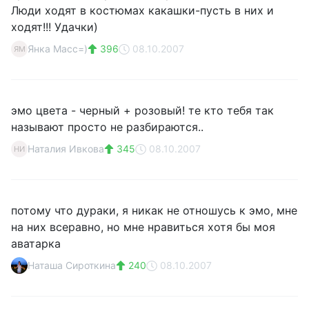
Люди ходят в костюмах какашки-пусть в них и
ходят!!! Удачки)
Янка Масс=)
396
08.10.2007
ЯМ
эмо цвета - черный + розовый! те кто тебя так
называют просто не разбираются..
Наталия Ивкова
345
08.10.2007
НИ
потому что дураки, я никак не отношусь к эмо, мне
на них всеравно, но мне нравиться хотя бы моя
аватарка
Наташа Сироткина
240
08.10.2007