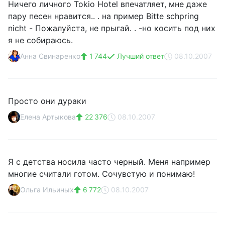
Ничего личного Tokio Hotel впечатляет, мне даже
пару песен нравится.. . на пример Bitte schpring
nicht - Пожалуйста, не прыгай. . -но косить под них
я не собираюсь.
Анна Свинаренко
1 744
Лучший ответ
08.10.2007
Просто они дураки
Елена Артыкова
22 376
08.10.2007
Я с детства носила часто черный. Меня например
многие считали готом. Сочувстую и понимаю!
Ольга Ильиных
6 772
08.10.2007