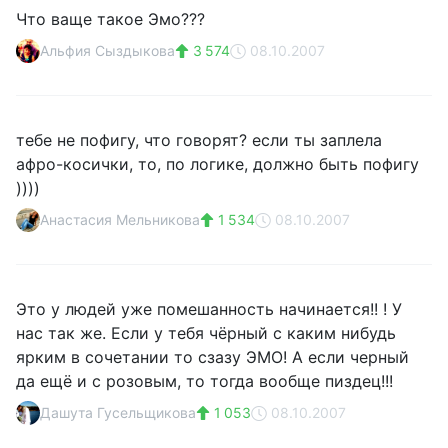
Что ваще такое Эмо???
Альфия Сыздыкова
3 574
08.10.2007
тебе не пофигу, что говорят? если ты заплела
афро-косички, то, по логике, должно быть пофигу
))))
Анастасия Мельникова
1 534
08.10.2007
Это у людей уже помешанность начинается!! ! У
нас так же. Если у тебя чёрный с каким нибудь
ярким в сочетании то сзазу ЭМО! А если черный
да ещё и с розовым, то тогда вообще пиздец!!!
Дашута Гусельщикова
1 053
08.10.2007