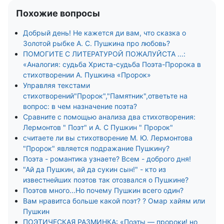
Похожие вопросы
Добрый день! Не кажется ди вам, что сказка о
Золотой рыбке А. С. Пушкина про любовь?
ПОМОГИТЕ С ЛИТЕРАТУРОЙ ПОЖАЛУЙСТА ...:
«Аналогия: судьба Христа-судьба Поэта-Пророка в
стихотворении А. Пушкина «Пророк»
Управляя текстами
стихотворений"Пророк","Памятник",ответьте на
вопрос: в чем назначение поэта?
Сравните с помощью анализа два стихотворения:
Лермонтов " Поэт" и А. С Пушкин " Пророк"
считаете ли вы стихотворение М. Ю. Лермонтова
"Пророк" является подражание Пушкину?
Поэта - романтика узнаете? Всем - доброго дня!
"Ай да Пушкин, ай да сукин сын!" - кто из
известнейших поэтов так отозвался о Пушкине?
Поэтов много...Но почему Пушкин всего один?
Вам нравитса больше какой поэт? ? Омар хайям или
Пушкин
ПОЭТИЧЕСКАЯ РАЗМИНКА: «Поэты — пророки! но