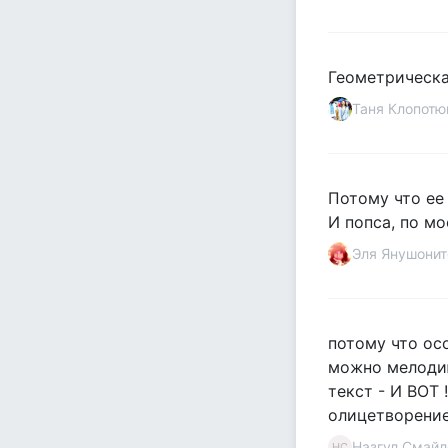
Геометрическа
Таня Клопотю
Потому что ее
И попса, по м
Эля Янушонит
потому что ос
можно мелодию
текст - И ВОТ 
олицетворение
Назгул Смайл
НС