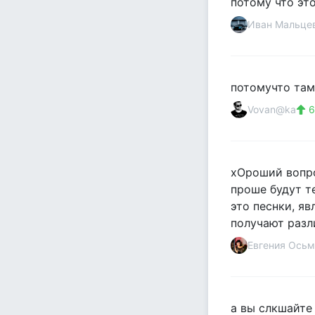
потому что эт
Иван Мальце
потомучто там
Vovan@ka
6
хОроший вопро
проше будут т
это песнки, я
получают разл
Евгения Осьм
а вы слкшайте п