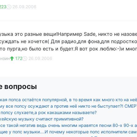
223
26.09.2006
узыка это разные вещи!Например Sade, никто не назов
суждать не хочется( Для радио,для фона,для подростко
 то пурга,но было есть и будет.Я вот рок люблю:-)и мно
ензин
172
26.09.2006
е вопросы
ая попса остаётся популярной, в то время как много кто на не
му все попсу осуждают а против неё никто не быступает?! СМЕР
 попсу слухаете,а рок какашками называете?
ейскую музыку считают примитивной?
се такой негатив ведь очень многим нравятся песни 80-х 90-х а
щие у попс музыки....И почему некоторые попс исполнители сами