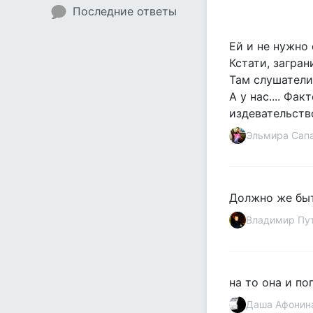
Последние ответы
Ей и не нужно 
Кстати, загран
Там слушатели
А у нас.... Фа
издевательств
Эльмира Сап
Должно же быт
Владимир Пу
на то она и поп
Даша Афонин