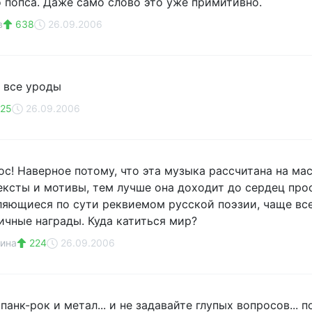
о попса. Даже само слово это уже примитивно.
в
638
26.09.2006
 все уроды
25
26.09.2006
с! Наверное потому, что эта музыка рассчитана на ма
ексты и мотивы, тем лучше она доходит до сердец прос
вляющиеся по сути реквиемом русской поэзии, чаще вс
ичные награды. Куда катиться мир?
ина
224
26.09.2006
анк-рок и метал... и не задавайте глупых вопросов... поп