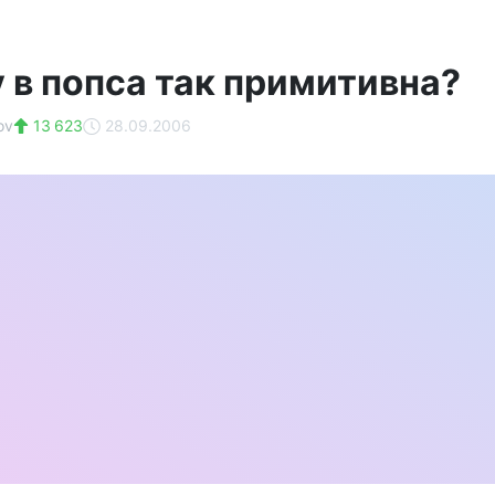
 в попса так примитивна?
ov
13 623
28.09.2006