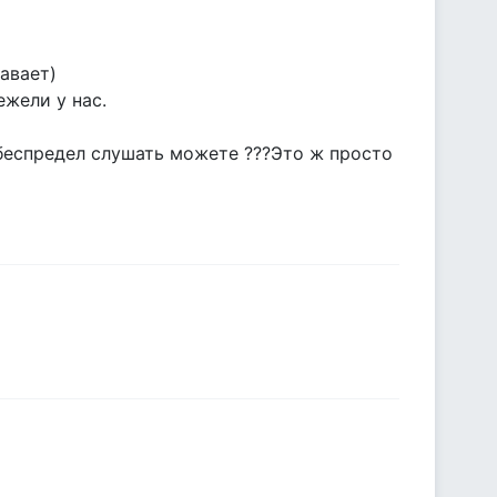
хавает)
ежели у нас.
тот беспредел слушать можете ???Это ж просто