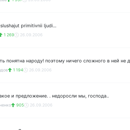
ushajut primitivnii ljudi...
1 269
26.09.2006
ть понятна народу! поэтому ничего сложного в ней не
идoв
1 194
26.09.2006
акое и предложение. . недоросли мы, господа..
ченко
905
26.09.2006