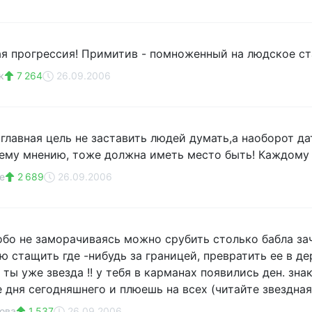
я прогрессия! Примитив - помноженный на людское ста
к
7 264
26.09.2006
 главная цель не заставить людей думать,а наоборот д
оему мнению, тоже должна иметь место быть! Каждому с
е
2 689
26.09.2006
обо не заморачиваясь можно срубить столько бабла за
 стащить где -нибудь за границей, превратить ее в д
! ты уже звезда !! у тебя в карманах появились ден. зна
 дня сегодняшнего и плюешь на всех (читайте звездна
ова
1 537
26.09.2006