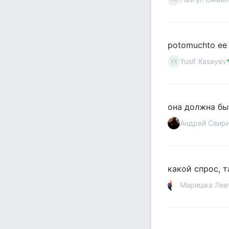
potomuchto ee sl
Yusif Xasayev
YX
она должна бы
Aндрeй Cвиp
какой спрос, т
Маришка Лев