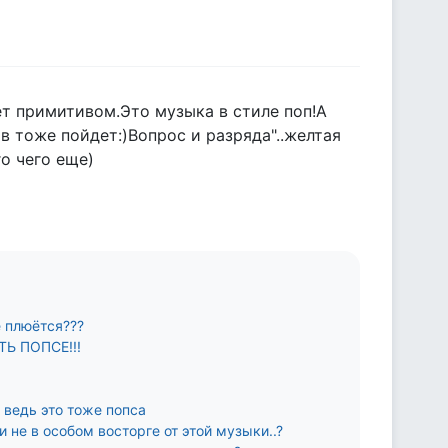
ет примитивом.Это музыка в стиле поп!А
в тоже пойдет:)Вопрос и разряда"..желтая
го чего еще)
ё плюётся???
ТЬ ПОПСЕ!!!
 ведь это тоже попса
 не в особом восторге от этой музыки..?