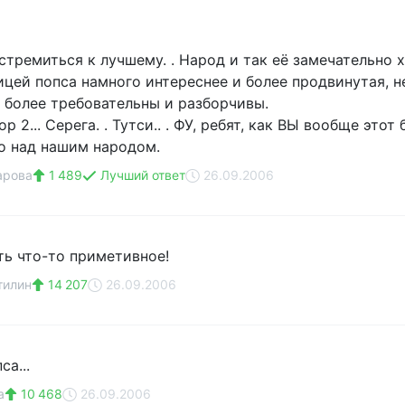
стремиться к лучшему. . Народ и так её замечательно 
ицей попса намного интереснее и более продвинутая, н
 более требовательны и разборчивы.
ктор 2... Серега. . Тутси.. . ФУ, ребят, как ВЫ вообще э
о над нашим народом.
арова
1 489
Лучший ответ
26.09.2006
ь что-то приметивное!
тилин
14 207
26.09.2006
са...
а
10 468
26.09.2006