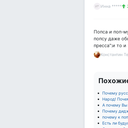
Инна *****
И*
Попса и поп-м
попсу даже об
пресса":и то и
Константин Т
Похожи
Почему русск
Народ! Поче
А почему Вы
Почему дидж
почему к поп
Есть ли буду