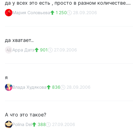
да у всех это есть , просто в разном количестве....
Мария Соловьева
1 250
28.09.2006
да хватает..
Арра Датэ
901
27.09.2006
АД
я
Влада Худякова
836
28.09.2006
А что это такое?
Polina Del
388
27.09.2006