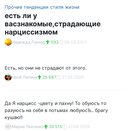
Прочие тенденции стиля жизни
есть ли у
васзнакомые,страдающие
нарциссизмом
Надежда Гончар
592
06.02.2007
Есть, но они не страдают от этого.
Неля Лялина
25 687
27.09.2006
Да Я нарцисс -цвету и пахну! То обуюсъ то
разуюсъ на себя в потьмах любуюсЪ.. брагу
кушаю!!
Мария Лысенко
20 515
27.09.2006
МЛ