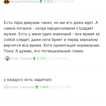
Евгения Мелихова
2 254
27.09.2006
Есть пара девушек таких, но им это даже идет. А
самое поганое - когда нарциссизмом страдает
мужик. Есть у меня один знакомый - все время за
собой следит, даже ноги бреет и перед зеркалом
вертится все время. Хотя ориентация нормальная.
Пока. Я думаю, это потенциальный гомик.
Юлия Ткачёва
2 070
27.09.2006
у каждого есть задатки))
Юлия Томилова
1 469
27.09.2006
ЮТ