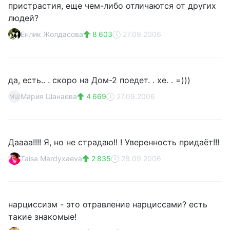
пристрастия, еще чем-либо отличаются от других
людей?
Енлик Жолдасова
8 603
27.09.2006
да, есть.. . скоро на Дом-2 поедет. . хе. . =)))
Мария Шанаева
4 669
27.09.2006
МШ
Даааа!!!! Я, но не страдаю!! ! Уверенность придаёт!!!
Taisa Mardyxaeva
2 835
28.09.2006
нарциссизм - это отравление нарциссами? есть
такие знакомые!