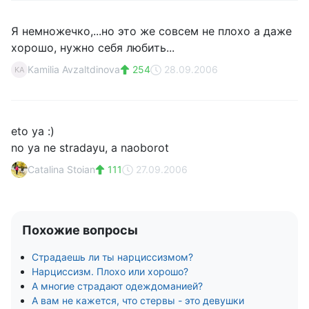
Я немножечко,...но это же совсем не плохо а даже
хорошо, нужно себя любить...
Kamilia Avzaltdinova
254
28.09.2006
KA
eto ya :)
no ya ne stradayu, a naoborot
Catalina Stoian
111
27.09.2006
Похожие вопросы
Страдаешь ли ты нарциссизмом?
Нарциссизм. Плохо или хорошо?
А многие страдают одеждоманией?
А вам не кажется, что стервы - это девушки