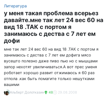
Литература
у меня такая проблема всерьез
давайте.мне так лет 24 вес 60 на
вид 18 .ТАК с портом я
занимаюсь с дества с 7 лет ем
дофи
мне так лет 24 вес 60 на вид 18 .ТАК с портом я
занимаюсь с дества с 7 лет ем дофига мясо
вусешто полезно даже пиво пью но с мышцами
запор нехотят увиличиваться.A вот прес уменя
роботает хорошо развит отжимаюсь я 60 раз
отпола .как быть помагите только нешутками
вашими
Альберт Долотказин
48
29.08.2008