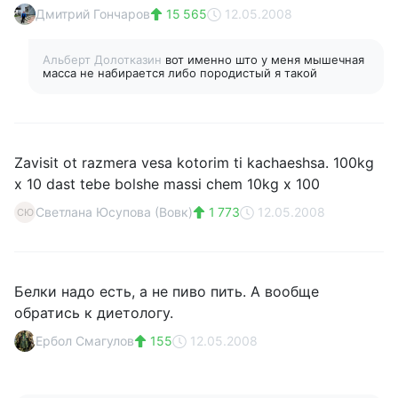
Дмитрий Гончаров
15 565
12.05.2008
Альберт Долотказин
вот именно што у меня мышечная
масса не набирается либо породистый я такой
Zavisit ot razmera vesa kotorim ti kachaeshsa. 100kg
x 10 dast tebe bolshe massi chem 10kg x 100
Светлана Юсупова (Вовк)
1 773
12.05.2008
СЮ
Белки надо есть, а не пиво пить. А вообще
обратись к диетологу.
Ербол Смагулов
155
12.05.2008