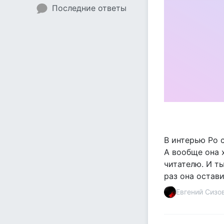
Последние ответы
В интерью Ро с
А вообще она 
читателю. И т
раз она остав
Евгений Сизо