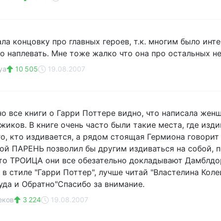
ла концовку про главных героев, т.к. многим было инте
о наплевать. Мне тоже жалко что она про остальных не
ya
10 505
19.08.2007
но все книги о Гарри Поттере видно, что написала жен
иков. В книге очень часто были такие места, где изди
го, кто издивается, а рядом стоящая Гермиона говорит
кой ПАРЕНЬ позволил бы другим издиваться на собой, 
это ТРОИЦА они все обезательно докладывают Дамблдор
 в стиле "Гарри Поттер", лучше читай "Властелина Коле
Туда и Обратно"Спасибо за внимание.
еков
3 224
19.08.2007