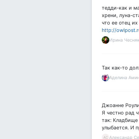
тедди-как и м
хрени, луна-с
что ее отец их
http://owlpost
Ирина Чесня
Так как-то дол
Аделина Ами
Джоанне Роули
Я честно рад ч
так: Кладбище
улыбается. И п
Александр С
АС