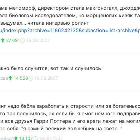
ама метоморф, директором стала макгоногалл, джордж
тала биологом исследователем, но морщеногих кизяк та
 выдумал... читала интервью ролинг
.ru/index.php?archive=1186242135&subaction=list-archive&
к
27 691
19.08.2007
жно было случится, вот так и случилось
нова
14 558
19.08.2007
нг надо бабла заработать к старости или за богатеньк
то так получилось, эх если бы я смог немного подправ
 и все друзья Гарри Поттера и его враги лежат на моги
ро себя: "я самый великий волшебник на свете. "
емёнов
13 107
19.08.2007