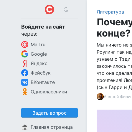
Литература
Почему
Войдите на сайт
конце?
через:
Mail.ru
Мы ничего не 
Роулинг так н
Google
узнаем о Тэди
Яндекс
закончилось та
Фейсбук
что она сдела
прочтения! Лю
ВКонтакте
(сын Гарри и Д
Одноклассники
Андрей Фили
Задать вопрос
Главная страница