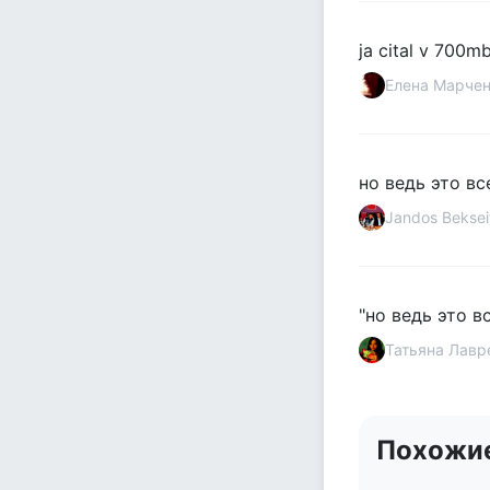
ja cital v 700m
Елена Марче
но ведь это в
Jandos Beksei
"но ведь это в
Татьяна Лавр
Похожи