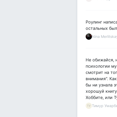
Роулинг написа
остальных был
Nina Mеrlitska
Не обижайся, 
психологии муж
смотрит на то
внимания". Ка
бы ни узнала 
хорошуй книгу
Хоббите, или 
Тимур Умарб
ТУ