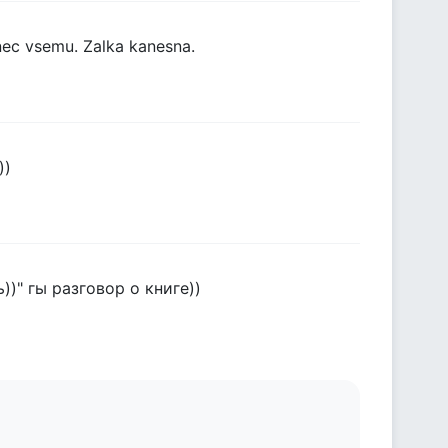
onec vsemu. Zalka kanesna.
))
)" гы разговор о книге))