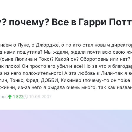
? почему? Все в Гарри Потт
знаем о Луне, о Джордже, о то кто стал новым директ
ад нами пошутила? Мы ждали, ждали почти всю свою жи
 (сыне Люпина и Токс)? Какой он? Оборотоень или нет?
к плохо! Он просто его убил и все! Но за что я благода
ла из него положительного! А эта любовь к Лили-так я
пин, Тонкс, Фред, ДОББИ, Кикимер (почему-то он тоже 
жинни, из-за него я рыдала очень много, так как назван в
ппов
1 822
19.08.2007