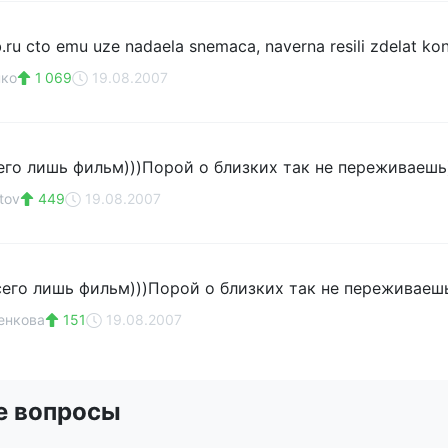
b.ru cto emu uze nadaela snemaca, naverna resili zdelat k
нко
1 069
19.08.2007
сего лишь фильм)))Порой о близких так не переживаешь
tov
449
19.08.2007
сего лишь фильм)))Порой о близких так не переживаешь)
енковa
151
19.08.2007
е вопросы