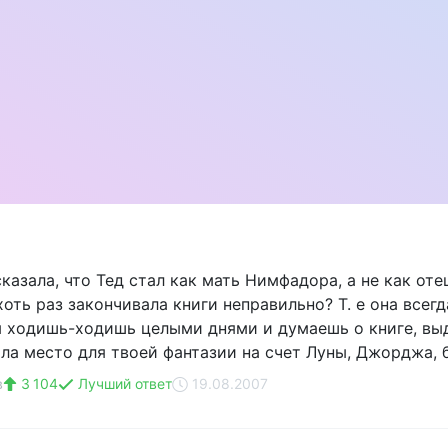
казала, что Тед стал как мать Нимфадора, а не как оте
хоть раз закончивала книги неправильно? Т. е она все
ы ходишь-ходишь целыми днями и думаешь о книге, выд
ила место для твоей фантазии на счет Луны, Джорджа, б
в
3 104
Лучший ответ
19.08.2007